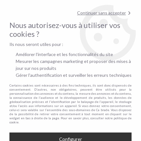
pour confirmer la disponibilité du stock !
Continuer sans accepter
Nous autorisez-vous à utiliser vos
0
cookies ?
Ils nous seront utiles pour :
Accueil
>
Canapé convertible rapid'lit
>
Taille du couchage
>
Convertibles 3 places - 140cm
Améliorer l'interface et les fonctionnalités du site
CONVERTIBLES 3 PLACES - 140CM
Mesurer les campagnes marketing et proposer des mises à
jour sur nos produits
Gérer l'authentification et surveiller les erreurs techniques
Certains cookies sont nécessaires à des fins techniques, ils sont donc dispensés de
TRIER & FILTRER
consentement. D'autres, non obligatoires, peuvent être utilisés pour la
personnalisation des annonces et du contenu, la mesure des annonces et du contenu,
la connaissance de l'audience et le développement de produits, les données de
géolocalisation précises et l'identification par le balayage de l'appareil, le stockage
et/ou l'accès aux informations sur un appareil. Si vous donnez votre consentement,
44 articles sur
44
celui-ci sera valable sur l’ensemble des sous-domaines de Ca brade. Vous disposez
de la possibilité de retirer votre consentement à tout moment en cliquant sur le
widget en bas à droite de la page. Pour en savoir plus, consulter notre politique de
cookie.
Configurer