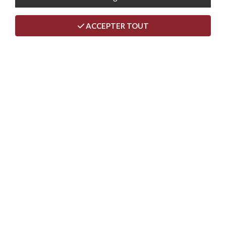
ACCEPTER TOUT
SIMPLY, Canapé convertible Rapido, Couchage quotidien
140cm en velours cotelé
729,00 €