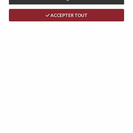
AUTRES CONVERTIBLES
ACCEPTER TOUT
CANAPÉS
MEUBLES
LITERIE
LES TISSUS
NOUS CONTACTER
QUI SOMMES-NOUS ?
NOS ENGAGEMENTS
CGV