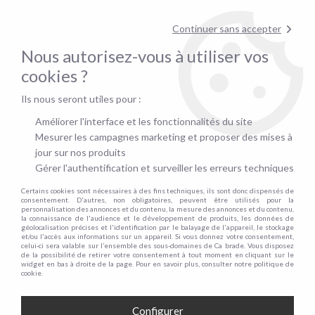
Contactez-nous au
01.48.06.09.53
!
Continuer sans accepter
pour confirmer la disponibilité du stock !
Nous autorisez-vous à utiliser vos
0
cookies ?
Ils nous seront utiles pour :
Accueil
>
Plan du site
Améliorer l'interface et les fonctionnalités du site
Mesurer les campagnes marketing et proposer des mises à
PLAN DU SITE
jour sur nos produits
Gérer l'authentification et surveiller les erreurs techniques
Certains cookies sont nécessaires à des fins techniques, ils sont donc dispensés de
PROMOS
consentement. D'autres, non obligatoires, peuvent être utilisés pour la
personnalisation des annonces et du contenu, la mesure des annonces et du contenu,
la connaissance de l'audience et le développement de produits, les données de
géolocalisation précises et l'identification par le balayage de l'appareil, le stockage
CONVERTIBLES RAPIDO
et/ou l'accès aux informations sur un appareil. Si vous donnez votre consentement,
celui-ci sera valable sur l’ensemble des sous-domaines de Ca brade. Vous disposez
de la possibilité de retirer votre consentement à tout moment en cliquant sur le
Fonctionnalités
widget en bas à droite de la page. Pour en savoir plus, consulter notre politique de
cookie.
Nombre de place
Par type
Configurer