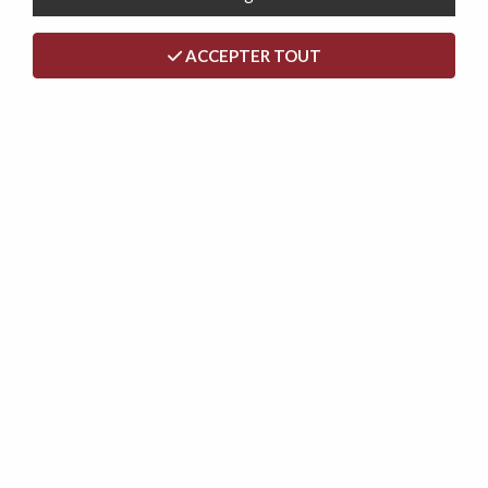
TRIER & FILTRER
ACCEPTER TOUT
43 articles sur
43
- 50 €