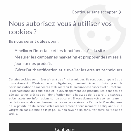
Contactez-nous au
01.48.06.09.53
!
Continuer sans accepter
pour confirmer la disponibilité du stock !
Nous autorisez-vous à utiliser vos
0
cookies ?
Ils nous seront utiles pour :
Accueil
>
Literie
Améliorer l'interface et les fonctionnalités du site
Mesurer les campagnes marketing et proposer des mises à
LA LITERIE : MATELAS, SOMMIERS &
jour sur nos produits
LITS COFFRE À PRIX MALIN
Gérer l'authentification et surveiller les erreurs techniques
Certains cookies sont nécessaires à des fins techniques, ils sont donc dispensés de
consentement. D'autres, non obligatoires, peuvent être utilisés pour la
personnalisation des annonces et du contenu, la mesure des annonces et du contenu,
la connaissance de l'audience et le développement de produits, les données de
géolocalisation précises et l'identification par le balayage de l'appareil, le stockage
et/ou l'accès aux informations sur un appareil. Si vous donnez votre consentement,
NOS MATELAS
NO
celui-ci sera valable sur l’ensemble des sous-domaines de Ca brade. Vous disposez
de la possibilité de retirer votre consentement à tout moment en cliquant sur le
PAR TAILLE
widget en bas à droite de la page. Pour en savoir plus, consulter notre politique de
cookie.
Configurer