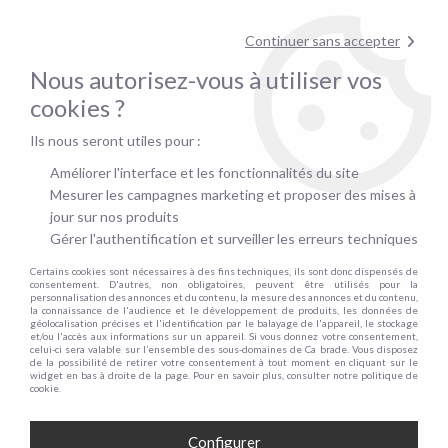
Contactez-nous au
01.48.06.09.53
!
Continuer sans accepter
pour confirmer la disponibilité du stock !
Nous autorisez-vous à utiliser vos
0
cookies ?
Ils nous seront utiles pour :
Accueil
>
Nos engagements
Améliorer l'interface et les fonctionnalités du site
Mesurer les campagnes marketing et proposer des mises à
jour sur nos produits
QUI SOMMES-NOUS
Gérer l'authentification et surveiller les erreurs techniques
NOS ENGAGEMENTS
Certains cookies sont nécessaires à des fins techniques, ils sont donc dispensés de
consentement. D'autres, non obligatoires, peuvent être utilisés pour la
personnalisation des annonces et du contenu, la mesure des annonces et du contenu,
MENTIONS LÉGALES
la connaissance de l'audience et le développement de produits, les données de
géolocalisation précises et l'identification par le balayage de l'appareil, le stockage
et/ou l'accès aux informations sur un appareil. Si vous donnez votre consentement,
CGV
celui-ci sera valable sur l’ensemble des sous-domaines de Ca brade. Vous disposez
de la possibilité de retirer votre consentement à tout moment en cliquant sur le
widget en bas à droite de la page. Pour en savoir plus, consulter notre politique de
cookie.
Configurer