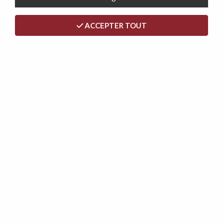
ACCEPTER TOUT
<
>
SOMMIER TAPISSIER AVEC PIEDS
BOIS MASSIF 20CM INCLUS (TOUTES
LES DIMENSIONS)
Soyez le premier à donner votre avis !
109
,
00
€
TTC
Dont écotaxe :
2,50
€
Réf. :
SOMMIERT