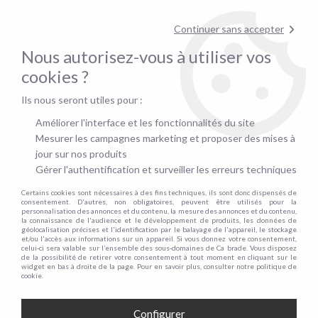
Contactez-nous au
01.48.06.09.53
!
Continuer sans accepter
pour confirmer la disponibilité du stock !
Nous autorisez-vous à utiliser vos
0
cookies ?
Ils nous seront utiles pour :
Accueil
>
Sommier
>
Par technologie
>
Sommier tapissier
>
Sommier Tapissier avec pieds bois massif 20cm inclus (toutes les dimensions)
Améliorer l'interface et les fonctionnalités du site
Mesurer les campagnes marketing et proposer des mises à
jour sur nos produits
Gérer l'authentification et surveiller les erreurs techniques
Certains cookies sont nécessaires à des fins techniques, ils sont donc dispensés de
consentement. D'autres, non obligatoires, peuvent être utilisés pour la
personnalisation des annonces et du contenu, la mesure des annonces et du contenu,
la connaissance de l'audience et le développement de produits, les données de
géolocalisation précises et l'identification par le balayage de l'appareil, le stockage
et/ou l'accès aux informations sur un appareil. Si vous donnez votre consentement,
celui-ci sera valable sur l’ensemble des sous-domaines de Ca brade. Vous disposez
de la possibilité de retirer votre consentement à tout moment en cliquant sur le
widget en bas à droite de la page. Pour en savoir plus, consulter notre politique de
cookie.
Configurer