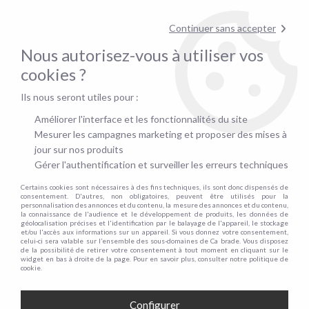
pour confirmer la disponibilité du stock !
Continuer sans accepter
Nous autorisez-vous à utiliser vos
0
cookies ?
Ils nous seront utiles pour :
Accueil
>
Canapé convertible rapid'lit
>
Matelas pour canapé Rapid'lit
>
Par épaisseur de matelas
Améliorer l'interface et les fonctionnalités du site
Mesurer les campagnes marketing et proposer des mises à
jour sur nos produits
Gérer l'authentification et surveiller les erreurs techniques
Certains cookies sont nécessaires à des fins techniques, ils sont donc dispensés de
consentement. D'autres, non obligatoires, peuvent être utilisés pour la
personnalisation des annonces et du contenu, la mesure des annonces et du contenu,
la connaissance de l'audience et le développement de produits, les données de
géolocalisation précises et l'identification par le balayage de l'appareil, le stockage
et/ou l'accès aux informations sur un appareil. Si vous donnez votre consentement,
celui-ci sera valable sur l’ensemble des sous-domaines de Ca brade. Vous disposez
de la possibilité de retirer votre consentement à tout moment en cliquant sur le
widget en bas à droite de la page. Pour en savoir plus, consulter notre politique de
cookie.
Configurer