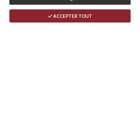
ACCEPTER TOUT
<
>
SANDRINE, CONVERTIBLE (VELOURS)
USAGE QUOTIDIEN, REVÊTEMENT
VELOURS TIFFANY, COUCHAGE 140
CM