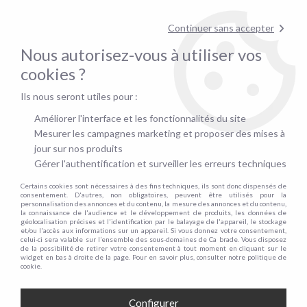
pour confirmer la disponibilité du stock !
Continuer sans accepter
Nous autorisez-vous à utiliser vos
0
cookies ?
Ils nous seront utiles pour :
Accueil
>
Canapé convertible rapid'lit
>
Matelas pour canapé Rapid'lit
>
Par épaisseur de matelas
Améliorer l'interface et les fonctionnalités du site
Mesurer les campagnes marketing et proposer des mises à
jour sur nos produits
Gérer l'authentification et surveiller les erreurs techniques
Certains cookies sont nécessaires à des fins techniques, ils sont donc dispensés de
consentement. D'autres, non obligatoires, peuvent être utilisés pour la
personnalisation des annonces et du contenu, la mesure des annonces et du contenu,
la connaissance de l'audience et le développement de produits, les données de
géolocalisation précises et l'identification par le balayage de l'appareil, le stockage
et/ou l'accès aux informations sur un appareil. Si vous donnez votre consentement,
celui-ci sera valable sur l’ensemble des sous-domaines de Ca brade. Vous disposez
de la possibilité de retirer votre consentement à tout moment en cliquant sur le
widget en bas à droite de la page. Pour en savoir plus, consulter notre politique de
cookie.
Configurer