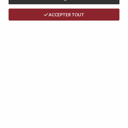
ACCEPTER TOUT
<
>
STRIKE, CONVERTIBLE RAPIDO 140
CM À USAGE QUOTIDIEN EN
VELOURS TIFFANY
Soyez le premier à donner votre avis !