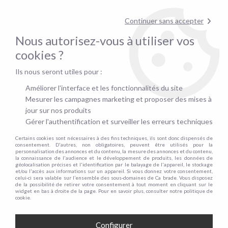
Contactez-nous au
01.48.06.09.53
!
Continuer sans accepter
pour confirmer la disponibilité du stock !
Nous autorisez-vous à utiliser vos
0
cookies ?
Ils nous seront utiles pour :
Accueil
>
Clic Clac
>
Banquettes &amp; Clic Clac
>
LEON, Clic Clac convertible. ACTUELLEMENT EN PRÉ-COMMANDE JUSQU'AU 15/07
Améliorer l'interface et les fonctionnalités du site
Mesurer les campagnes marketing et proposer des mises à
PROMO
jour sur nos produits
Gérer l'authentification et surveiller les erreurs techniques
-
40
€
Certains cookies sont nécessaires à des fins techniques, ils sont donc dispensés de
consentement. D'autres, non obligatoires, peuvent être utilisés pour la
personnalisation des annonces et du contenu, la mesure des annonces et du contenu,
la connaissance de l'audience et le développement de produits, les données de
géolocalisation précises et l'identification par le balayage de l'appareil, le stockage
et/ou l'accès aux informations sur un appareil. Si vous donnez votre consentement,
celui-ci sera valable sur l’ensemble des sous-domaines de Ca brade. Vous disposez
de la possibilité de retirer votre consentement à tout moment en cliquant sur le
widget en bas à droite de la page. Pour en savoir plus, consulter notre politique de
cookie.
Configurer