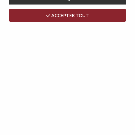
ACCEPTER TOUT
<
>
LEON, CLIC CLAC CONVERTIBLE.
ACTUELLEMENT EN PRÉ-
COMMANDE JUSQU'AU 15/07
Soyez le premier à donner votre avis !
399
,
00
€
TTC
au lieu de
439,00
€
Dont écotaxe :
5,50
€
Réf. :
LEON-3-COTELE
Livraison Express 48h