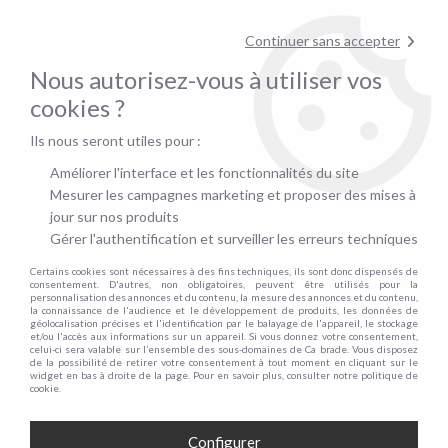
Contactez-nous au
01.48.06.09.53
!
Continuer sans accepter
pour confirmer la disponibilité du stock !
Nous autorisez-vous à utiliser vos
0
cookies ?
Ils nous seront utiles pour :
Accueil
>
Clic Clac
Améliorer l'interface et les fonctionnalités du site
CLIC CLAC
Mesurer les campagnes marketing et proposer des mises à
jour sur nos produits
Gérer l'authentification et surveiller les erreurs techniques
Certains cookies sont nécessaires à des fins techniques, ils sont donc dispensés de
TRIER & FILTRER
consentement. D'autres, non obligatoires, peuvent être utilisés pour la
personnalisation des annonces et du contenu, la mesure des annonces et du contenu,
la connaissance de l'audience et le développement de produits, les données de
géolocalisation précises et l'identification par le balayage de l'appareil, le stockage
et/ou l'accès aux informations sur un appareil. Si vous donnez votre consentement,
14 articles sur
14
celui-ci sera valable sur l’ensemble des sous-domaines de Ca brade. Vous disposez
de la possibilité de retirer votre consentement à tout moment en cliquant sur le
widget en bas à droite de la page. Pour en savoir plus, consulter notre politique de
cookie.
- 20 €
Configurer