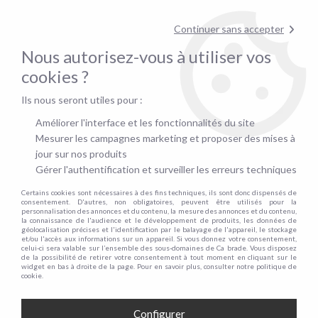
Contactez-nous au
01.48.06.09.53
!
Continuer sans accepter
pour confirmer la disponibilité du stock !
Nous autorisez-vous à utiliser vos
0
cookies ?
Ils nous seront utiles pour :
Accueil
>
Clic Clac
>
Banquettes & Clic Clac
Améliorer l'interface et les fonctionnalités du site
BANQUETTES & CLIC CLAC
Mesurer les campagnes marketing et proposer des mises à
jour sur nos produits
Gérer l'authentification et surveiller les erreurs techniques
Certains cookies sont nécessaires à des fins techniques, ils sont donc dispensés de
TRIER & FILTRER
consentement. D'autres, non obligatoires, peuvent être utilisés pour la
personnalisation des annonces et du contenu, la mesure des annonces et du contenu,
la connaissance de l'audience et le développement de produits, les données de
géolocalisation précises et l'identification par le balayage de l'appareil, le stockage
et/ou l'accès aux informations sur un appareil. Si vous donnez votre consentement,
14 articles sur
14
celui-ci sera valable sur l’ensemble des sous-domaines de Ca brade. Vous disposez
de la possibilité de retirer votre consentement à tout moment en cliquant sur le
widget en bas à droite de la page. Pour en savoir plus, consulter notre politique de
cookie.
- 20 €
Configurer