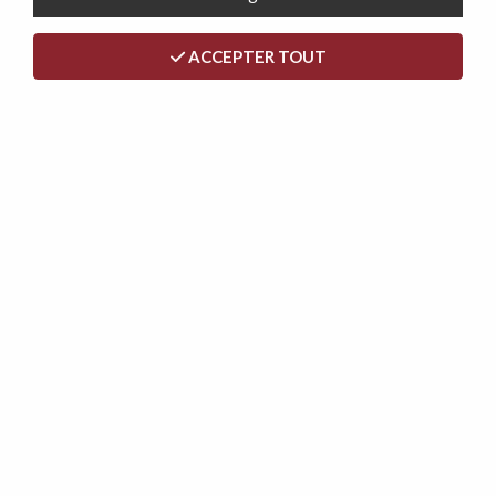
ACCEPTER TOUT
DANIELA, canapé Clic-clac avec tablette rabattable
revêtement tissu NEVE,184*94/114*91cm
299,00 €
319,00 €
- 40 €