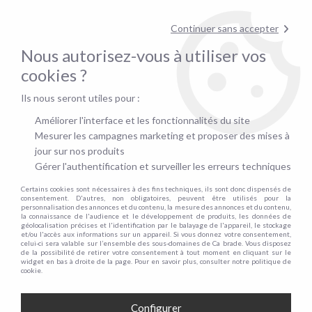
Contactez-nous au
01.48.06.09.53
!
Continuer sans accepter
pour confirmer la disponibilité du stock !
Nous autorisez-vous à utiliser vos
0
cookies ?
Ils nous seront utiles pour :
Accueil
>
Canapés
>
Nombre de places
>
2 places
>
MARTIN, Canapé 2 places RELAX manuel en simili renforcé (leather gel)
Améliorer l'interface et les fonctionnalités du site
Mesurer les campagnes marketing et proposer des mises à
PROMO
jour sur nos produits
Gérer l'authentification et surveiller les erreurs techniques
-
130
€
Certains cookies sont nécessaires à des fins techniques, ils sont donc dispensés de
consentement. D'autres, non obligatoires, peuvent être utilisés pour la
personnalisation des annonces et du contenu, la mesure des annonces et du contenu,
la connaissance de l'audience et le développement de produits, les données de
géolocalisation précises et l'identification par le balayage de l'appareil, le stockage
et/ou l'accès aux informations sur un appareil. Si vous donnez votre consentement,
celui-ci sera valable sur l’ensemble des sous-domaines de Ca brade. Vous disposez
de la possibilité de retirer votre consentement à tout moment en cliquant sur le
widget en bas à droite de la page. Pour en savoir plus, consulter notre politique de
cookie.
Configurer