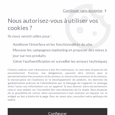
Contactez-nous au
01.48.06.09.53
!
Continuer sans accepter
pour confirmer la disponibilité du stock !
Nous autorisez-vous à utiliser vos
0
cookies ?
Ils nous seront utiles pour :
Accueil
>
Canapés
>
Nombre de places
>
2 places
Améliorer l'interface et les fonctionnalités du site
CANAPÉS 2 PLACES : LE
Mesurer les campagnes marketing et proposer des mises à
jour sur nos produits
COMPROMIS IDÉAL ENTRE
Gérer l'authentification et surveiller les erreurs techniques
CONFORT ET GAIN DE PLACE
Certains cookies sont nécessaires à des fins techniques, ils sont donc dispensés de
consentement. D'autres, non obligatoires, peuvent être utilisés pour la
personnalisation des annonces et du contenu, la mesure des annonces et du contenu,
la connaissance de l'audience et le développement de produits, les données de
géolocalisation précises et l'identification par le balayage de l'appareil, le stockage
TRIER & FILTRER
et/ou l'accès aux informations sur un appareil. Si vous donnez votre consentement,
celui-ci sera valable sur l’ensemble des sous-domaines de Ca brade. Vous disposez
de la possibilité de retirer votre consentement à tout moment en cliquant sur le
widget en bas à droite de la page. Pour en savoir plus, consulter notre politique de
cookie.
6 articles sur
6
Configurer