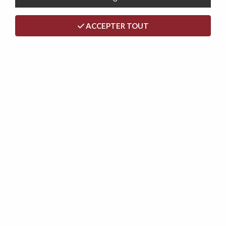
PRÉCOMMANDE
ACCEPTER TOUT
LOUISA, Canapé à ressorts ensachés, angle non reversible
L285 * P158 * H65cm en tissu bouclé**PRECOMMANDE
ARRIVE 31/08/2026***
699,00 €