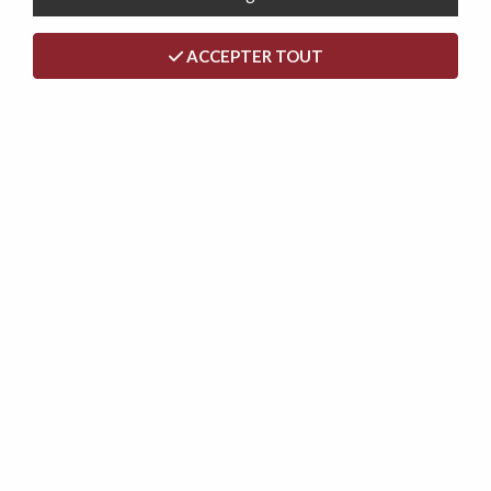
ACCEPTER TOUT
PACK T1, comprenant un canapé SIMPLY 120cm + 1 table
basse KLINT 60cm + 1 table ZIVANO et 2 chaises DRAGON
949,00 €
NOUVEAU