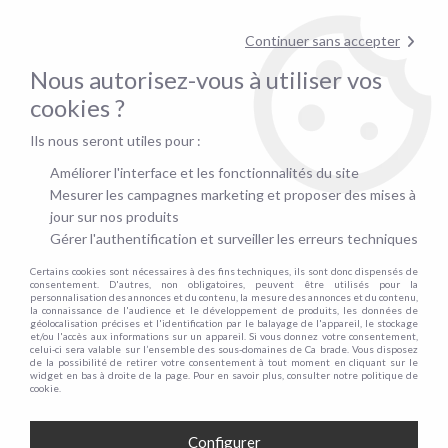
pour confirmer la disponibilité du stock !
Continuer sans accepter
Nous autorisez-vous à utiliser vos
0
cookies ?
Ils nous seront utiles pour :
Accueil
>
Canapé convertible rapid'lit
>
Type de canapé
Améliorer l'interface et les fonctionnalités du site
TYPE DE CANAPÉ
Mesurer les campagnes marketing et proposer des mises à
jour sur nos produits
Gérer l'authentification et surveiller les erreurs techniques
Certains cookies sont nécessaires à des fins techniques, ils sont donc dispensés de
TRIER & FILTRER
consentement. D'autres, non obligatoires, peuvent être utilisés pour la
personnalisation des annonces et du contenu, la mesure des annonces et du contenu,
la connaissance de l'audience et le développement de produits, les données de
géolocalisation précises et l'identification par le balayage de l'appareil, le stockage
et/ou l'accès aux informations sur un appareil. Si vous donnez votre consentement,
48 articles sur
64
celui-ci sera valable sur l’ensemble des sous-domaines de Ca brade. Vous disposez
de la possibilité de retirer votre consentement à tout moment en cliquant sur le
widget en bas à droite de la page. Pour en savoir plus, consulter notre politique de
cookie.
Configurer