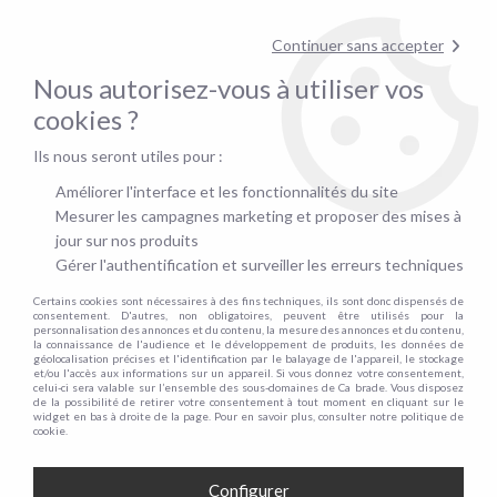
pour confirmer la disponibilité du stock !
Continuer sans accepter
Nous autorisez-vous à utiliser vos
0
cookies ?
Ils nous seront utiles pour :
Accueil
>
PROMOS
>
Promo-chaises
Améliorer l'interface et les fonctionnalités du site
Mesurer les campagnes marketing et proposer des mises à
LES PROMOS SUR LES TABLES ET LES
jour sur nos produits
CHAISES
Gérer l'authentification et surveiller les erreurs techniques
Certains cookies sont nécessaires à des fins techniques, ils sont donc dispensés de
consentement. D'autres, non obligatoires, peuvent être utilisés pour la
personnalisation des annonces et du contenu, la mesure des annonces et du contenu,
TRIER & FILTRER
la connaissance de l'audience et le développement de produits, les données de
géolocalisation précises et l'identification par le balayage de l'appareil, le stockage
et/ou l'accès aux informations sur un appareil. Si vous donnez votre consentement,
celui-ci sera valable sur l’ensemble des sous-domaines de Ca brade. Vous disposez
5 articles sur
5
de la possibilité de retirer votre consentement à tout moment en cliquant sur le
widget en bas à droite de la page. Pour en savoir plus, consulter notre politique de
cookie.
- 10 €
Configurer