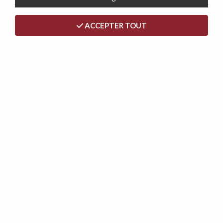
ACCEPTER TOUT
RUTY, chaise VELOURS CREME + pieds métal doré
79,00 €
89,00 €
- 10 €