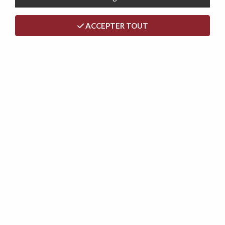
ACCEPTER TOUT
<
>
PACK T1, COMPRENANT UN CANAPÉ
SIMPLY 120CM + 1 TABLE BASSE
KLINT 60CM + 1 TABLE ZIVANO ET 2
CHAISES DRAGON
Soyez le premier à donner votre avis !
949
,
00
€
TTC
Réf. :
PACKT1