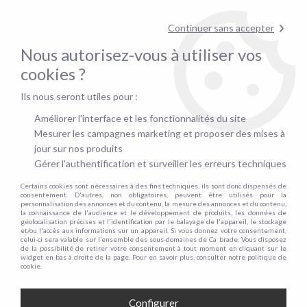
Contactez-nous au
01.48.06.09.53
!
Continuer sans accepter
pour confirmer la disponibilité du stock !
Nous autorisez-vous à utiliser vos
0
cookies ?
Ils nous seront utiles pour :
Accueil
>
PACKS
>
PACK T1, comprenant un canapé SIMPLY 120cm + 1 table basse KLINT 60cm + 1 table ZIVANO et 2 chaises DRAGON
Améliorer l'interface et les fonctionnalités du site
Mesurer les campagnes marketing et proposer des mises à
jour sur nos produits
Gérer l'authentification et surveiller les erreurs techniques
Certains cookies sont nécessaires à des fins techniques, ils sont donc dispensés de
consentement. D'autres, non obligatoires, peuvent être utilisés pour la
personnalisation des annonces et du contenu, la mesure des annonces et du contenu,
la connaissance de l'audience et le développement de produits, les données de
géolocalisation précises et l'identification par le balayage de l'appareil, le stockage
et/ou l'accès aux informations sur un appareil. Si vous donnez votre consentement,
celui-ci sera valable sur l’ensemble des sous-domaines de Ca brade. Vous disposez
de la possibilité de retirer votre consentement à tout moment en cliquant sur le
widget en bas à droite de la page. Pour en savoir plus, consulter notre politique de
cookie.
Configurer