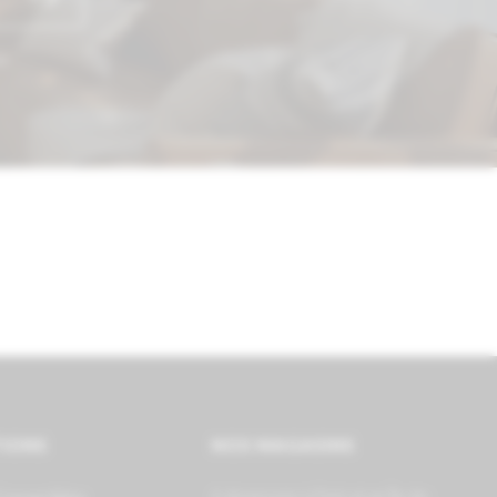
et
TIONS
NOS MAGASINS
6 showrooms à Paris et en Île-de-