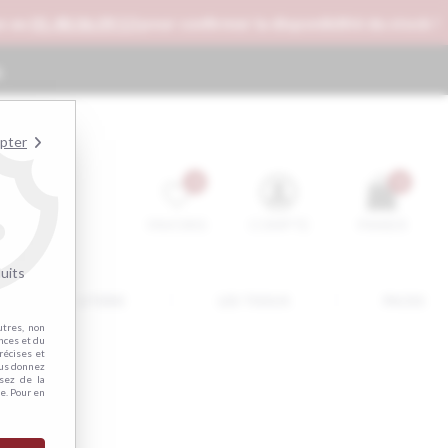
.48.06.09.53
pour confirmer la disponibilité du stock !
s
epter
0
0
FAVORIS
COMPTE
PANIER
uits
LITERIE
LES TISSUS
PACKS
utres, non
nces et du
récises et
vous donnez
sez de la
e. Pour en