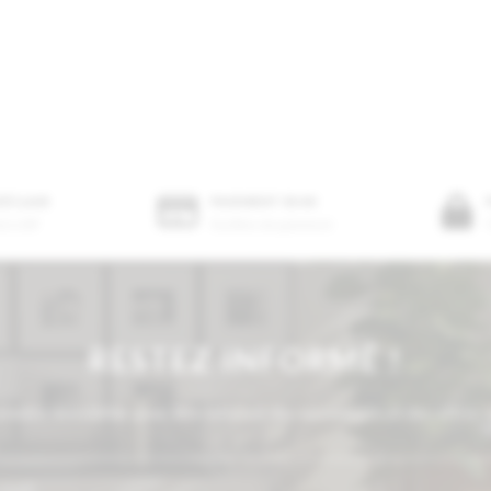
 ÉCLAIR
PAIEMENT 3X 4X
ris IDF
Facilités de paiement
RESTEZ INFORMÉ !
notre newsletter pour être informé des nouveautés et des offres e