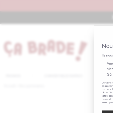
Nous
Ils nou
Amél
Mes
Gére
PROMOS
CONVERTIBLES RAPIDO
AUT
Certains 
Accueil
>
Nos partenaires
obligatoi
contenu, 
l'identifi
votre co
possibili
savoir plu