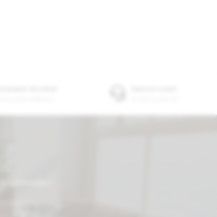
PAIEMENT SÉCURISÉ
SERVICE CLIENT
Transaction 100% Sûre
À votre écoute 7j/7
xceptionnelles !