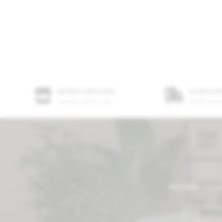
RETRAIT MAGASIN
LIVRAISON
Gratuit au Showroom
24/48h sur Pa
Abonnez-vous à 