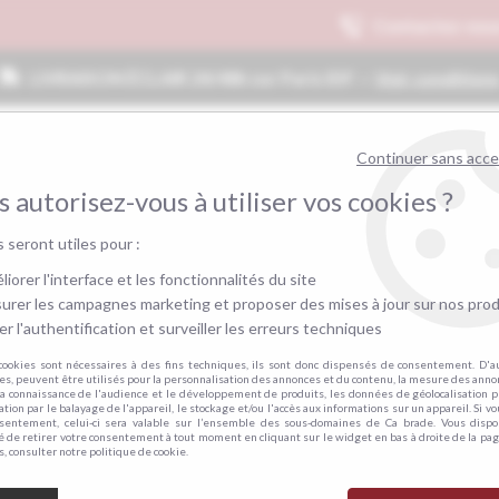
Contactez-nous au
01
LIVRAISON ÉCLAIR 24/48h sur Paris IDF —
Voir condition
Continuer sans acc
 autorisez-vous à utiliser vos cookies ?
s seront utiles pour :
iorer l'interface et les fonctionnalités du site
urer les campagnes marketing et proposer des mises à jour sur nos prod
r l'authentification et surveiller les erreurs techniques
RES CONVERTIBLES
CANAPÉS
MEUBLES
cookies sont nécessaires à des fins techniques, ils sont donc dispensés de consentement. D'a
res, peuvent être utilisés pour la personnalisation des annonces et du contenu, la mesure des anno
la connaissance de l'audience et le développement de produits, les données de géolocalisation p
cation par le balayage de l'appareil, le stockage et/ou l'accès aux informations sur un appareil. Si 
NOS PARTENAIRES
nsentement, celui-ci sera valable sur l’ensemble des sous-domaines de Ca brade. Vous dispo
té de retirer votre consentement à tout moment en cliquant sur le widget en bas à droite de la pag
s, consulter notre politique de cookie.