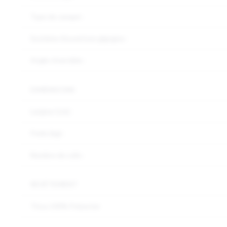
Type de canapé :
Système d'ouverture gigogne :
Angle réversible :
DIMENSIONS
Largeur (cm) :
Poids (kg) :
Nombre de colis :
REVÊTEMENT
Tissu 100% Polyester