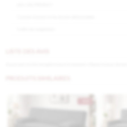
LES + DU PRODUIT
Coussin d'assise et de dossier déhoussable :
Coffre de rangement :
LISTE DES AVIS
Aucun avis n'a été enregistré pour le moment.
Cliquez ici pour donner
PRODUITS SIMILAIRES
- 50 €