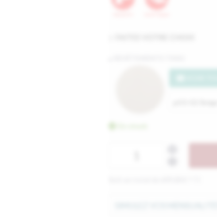
FAITES VOTRE CHOIX
REVÊTEMENTS TISSU
VOIR TO
En stock
Soit un total de
699
,
00
€
TTC
SIMULEZ VOS MENSUALITÉ