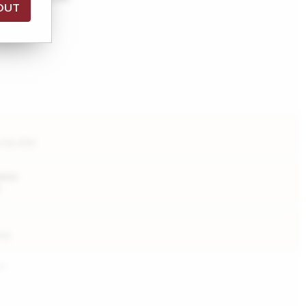
OUT
vis !
• Dès 85€
ance
€
.53