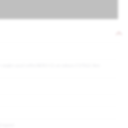
s + angle+ pouf coffre NERO+CL en velours COTELE. Non
22 kg/m3