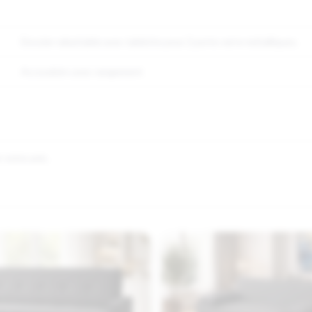
Dossier rabattable avec tablette pour 2 porte verre métalliques.
Accoudoirs avec rangement
 votre avis.