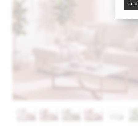
Conf
<