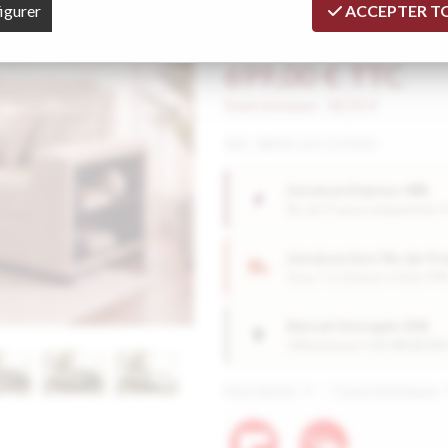
igurer
ACCEPTER T
Soyez le premier à donner votre a
699
,
00
€
TTC
Dont écotaxe :
18,50
€
Réf. :
NERO-LH-COTELE
Livraison Express 48h
Île-de-France uniquement 
Livraison hors Île-de-Fr
Sous 7 à 10 jours • Dès 99
Retrait Entrepôt (93)
Villetaneuse •
01.48.06.09
>
Description
Caractéristiques