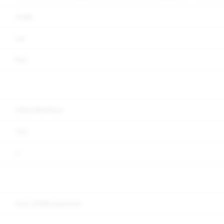
Angle
oui
Non
236x148x96cm
116
3
tissu 100% polyester