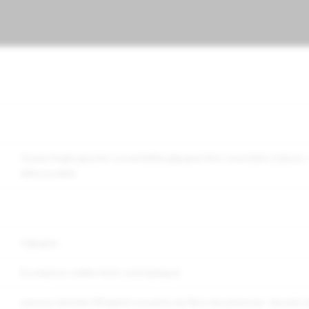
Grand Angle gauche convertbible gigogne Non reversible 2 place
déhoussable
Gigogne
Eucalyptus solide+bois contreplaqué
mousse densité 28 kg/m3 couverte de fibre de polyester- dossier 