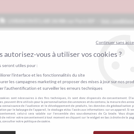
C
LIVRAISON ÉCLAIR 24/48h sur Paris IDF —
Voir condition
Continuer sans acc
 autorisez-vous à utiliser vos cookies ?
s seront utiles pour :
iorer l'interface et les fonctionnalités du site
urer les campagnes marketing et proposer des mises à jour sur nos prod
r l'authentification et surveiller les erreurs techniques
RES CONVERTIBLES
CANAPÉS
MEUBLES
cookies sont nécessaires à des fins techniques, ils sont donc dispensés de consentement. D'a
gigogne
>
NERO, Grand Angle gauche convertible gigogne non reversib
res, peuvent être utilisés pour la personnalisation des annonces et du contenu, la mesure des anno
la connaissance de l'audience et le développement de produits, les données de géolocalisation p
cation par le balayage de l'appareil, le stockage et/ou l'accès aux informations sur un appareil. Si 
nsentement, celui-ci sera valable sur l’ensemble des sous-domaines de Ca brade. Vous dispo
té de retirer votre consentement à tout moment en cliquant sur le widget en bas à droite de la pag
s, consulter notre politique de cookie.
NERO, GRAND ANG
NON REVERSIBLE. 