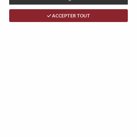
ACCEPTER TOUT
SURMATELAS, à mémoire de forme 5 cm dehoussable
129,00 €
1 article sur
1