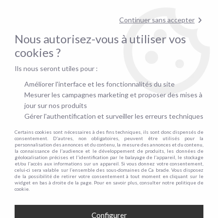
Contactez-nous au
01.48.06.09.53
!
Continuer sans accepter
pour confirmer la disponibilité du stock !
Nous autorisez-vous à utiliser vos
0
cookies ?
Ils nous seront utiles pour :
Accueil
>
Matelas
>
Surmatelas
>
Surmatelas 90cm
Améliorer l'interface et les fonctionnalités du site
SURMATELAS 90CM
Mesurer les campagnes marketing et proposer des mises à
jour sur nos produits
Gérer l'authentification et surveiller les erreurs techniques
Certains cookies sont nécessaires à des fins techniques, ils sont donc dispensés de
TRIER & FILTRER
consentement. D'autres, non obligatoires, peuvent être utilisés pour la
personnalisation des annonces et du contenu, la mesure des annonces et du contenu,
la connaissance de l'audience et le développement de produits, les données de
géolocalisation précises et l'identification par le balayage de l'appareil, le stockage
et/ou l'accès aux informations sur un appareil. Si vous donnez votre consentement,
1 article sur
1
celui-ci sera valable sur l’ensemble des sous-domaines de Ca brade. Vous disposez
de la possibilité de retirer votre consentement à tout moment en cliquant sur le
widget en bas à droite de la page. Pour en savoir plus, consulter notre politique de
cookie.
- 20 €
Configurer