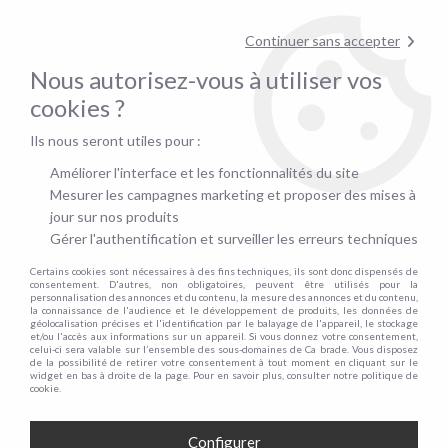
pour confirmer la disponibilité du stock !
Continuer sans accepter
Nous autorisez-vous à utiliser vos
0
cookies ?
Ils nous seront utiles pour :
Accueil
>
Matelas
>
Par taille
>
Matelas 120x190cm
Améliorer l'interface et les fonctionnalités du site
MATELAS 120X190CM
Mesurer les campagnes marketing et proposer des mises à
jour sur nos produits
Gérer l'authentification et surveiller les erreurs techniques
Certains cookies sont nécessaires à des fins techniques, ils sont donc dispensés de
TRIER & FILTRER
consentement. D'autres, non obligatoires, peuvent être utilisés pour la
personnalisation des annonces et du contenu, la mesure des annonces et du contenu,
la connaissance de l'audience et le développement de produits, les données de
géolocalisation précises et l'identification par le balayage de l'appareil, le stockage
et/ou l'accès aux informations sur un appareil. Si vous donnez votre consentement,
16 articles sur
16
celui-ci sera valable sur l’ensemble des sous-domaines de Ca brade. Vous disposez
de la possibilité de retirer votre consentement à tout moment en cliquant sur le
widget en bas à droite de la page. Pour en savoir plus, consulter notre politique de
cookie.
Configurer