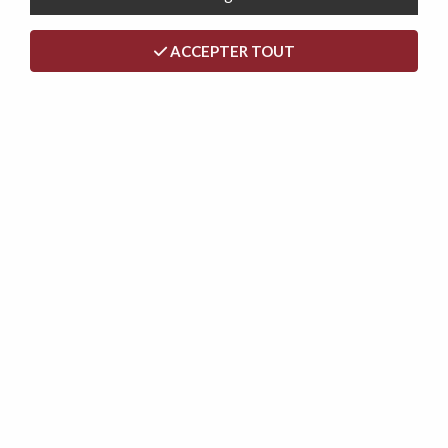
ACCEPTER TOUT
Offre Matelas GOMMA ALOE en mousse épaisseur 24cm
(toutes dimensions) + Sommier Tapissier
245,00 €