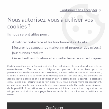
pour confirmer la disponibilité du stock !
Continuer sans accepter
Nous autorisez-vous à utiliser vos
0
cookies ?
Ils nous seront utiles pour :
Accueil
>
Matelas
>
Offre Matelas + Sommier
>
Matelas Elegance + Sommier Tapissier
Améliorer l'interface et les fonctionnalités du site
MATELAS ELEGANCE + SOMMIER
Mesurer les campagnes marketing et proposer des mises à
jour sur nos produits
TAPISSIER
Gérer l'authentification et surveiller les erreurs techniques
Certains cookies sont nécessaires à des fins techniques, ils sont donc dispensés de
consentement. D'autres, non obligatoires, peuvent être utilisés pour la
personnalisation des annonces et du contenu, la mesure des annonces et du contenu,
la connaissance de l'audience et le développement de produits, les données de
TRIER & FILTRER
géolocalisation précises et l'identification par le balayage de l'appareil, le stockage
et/ou l'accès aux informations sur un appareil. Si vous donnez votre consentement,
celui-ci sera valable sur l’ensemble des sous-domaines de Ca brade. Vous disposez
de la possibilité de retirer votre consentement à tout moment en cliquant sur le
widget en bas à droite de la page. Pour en savoir plus, consulter notre politique de
Aucune correspondance trouvée
cookie.
Configurer