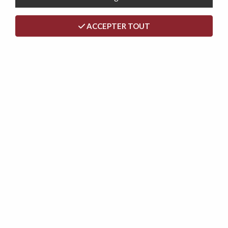
ACCEPTER TOUT
RETRAIT MAGASIN
Gratuit au Showroom
LIVRAISON ÉCLAIR
24/48h sur Paris IDF
PAIEMENT 3X 4X
Facilités de paiement
PAIEMENT SÉCURISÉ
Transaction 100% Sûre