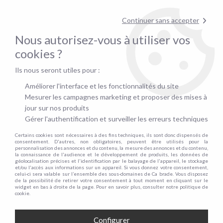
Contactez-nous au
01.48.06.09.53
!
Continuer sans accepter
pour confirmer la disponibilité du stock !
Nous autorisez-vous à utiliser vos
0
cookies ?
Ils nous seront utiles pour :
Accueil
>
Lit-coffre
>
Par taille
>
Lit-coffre 120x190cm
Améliorer l'interface et les fonctionnalités du site
LIT-COFFRE 120X190CM
Mesurer les campagnes marketing et proposer des mises à
jour sur nos produits
Gérer l'authentification et surveiller les erreurs techniques
Certains cookies sont nécessaires à des fins techniques, ils sont donc dispensés de
TRIER & FILTRER
consentement. D'autres, non obligatoires, peuvent être utilisés pour la
personnalisation des annonces et du contenu, la mesure des annonces et du contenu,
la connaissance de l'audience et le développement de produits, les données de
géolocalisation précises et l'identification par le balayage de l'appareil, le stockage
et/ou l'accès aux informations sur un appareil. Si vous donnez votre consentement,
9 articles sur
9
celui-ci sera valable sur l’ensemble des sous-domaines de Ca brade. Vous disposez
de la possibilité de retirer votre consentement à tout moment en cliquant sur le
widget en bas à droite de la page. Pour en savoir plus, consulter notre politique de
cookie.
Configurer