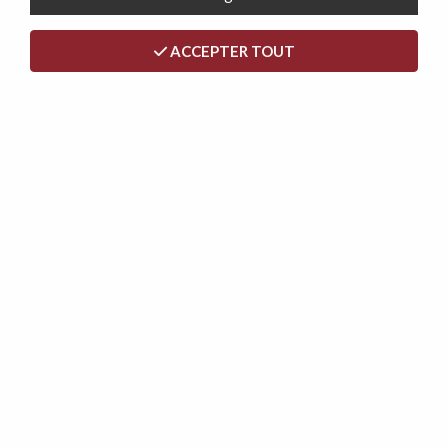
ACCEPTER TOUT
SATURNO, Lit coffre existe en plusieurs dimensions en velours
379,00 €