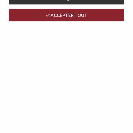
ACCEPTER TOUT
GEANT18 CORNER, Convertible Rapido reversible à usage
quotidien en tissu Artemis. Couchage 120 / 140 ou 160cm
1189,00 €