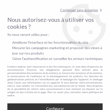
Contactez-nous au
01.48.06.09.53
!
Continuer sans accepter
pour confirmer la disponibilité du stock !
Nous autorisez-vous à utiliser vos
0
cookies ?
Ils nous seront utiles pour :
Accueil
>
Canapés d'angles convertibles
>
Angles convertibles 5 places - 140cm
Améliorer l'interface et les fonctionnalités du site
ANGLES CONVERTIBLES 5 PLACES -
Mesurer les campagnes marketing et proposer des mises à
jour sur nos produits
140CM
Gérer l'authentification et surveiller les erreurs techniques
Certains cookies sont nécessaires à des fins techniques, ils sont donc dispensés de
consentement. D'autres, non obligatoires, peuvent être utilisés pour la
personnalisation des annonces et du contenu, la mesure des annonces et du contenu,
la connaissance de l'audience et le développement de produits, les données de
TRIER & FILTRER
géolocalisation précises et l'identification par le balayage de l'appareil, le stockage
et/ou l'accès aux informations sur un appareil. Si vous donnez votre consentement,
celui-ci sera valable sur l’ensemble des sous-domaines de Ca brade. Vous disposez
de la possibilité de retirer votre consentement à tout moment en cliquant sur le
widget en bas à droite de la page. Pour en savoir plus, consulter notre politique de
4 articles sur
4
cookie.
Configurer