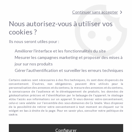
pour confirmer la disponibilité du stock !
Continuer sans accepter
Nous autorisez-vous à utiliser vos
0
cookies ?
Ils nous seront utiles pour :
Accueil
>
Canapé convertible rapid'lit
>
Matelas pour canapé Rapid'lit
>
Par épaisseur de matelas
Améliorer l'interface et les fonctionnalités du site
Mesurer les campagnes marketing et proposer des mises à
CANAPÉS CONVERTIBLES RAPIDO
jour sur nos produits
AVEC MATELAS 13 CM
Gérer l'authentification et surveiller les erreurs techniques
Certains cookies sont nécessaires à des fins techniques, ils sont donc dispensés de
consentement. D'autres, non obligatoires, peuvent être utilisés pour la
TRIER & FILTRER
personnalisation des annonces et du contenu, la mesure des annonces et du contenu,
la connaissance de l'audience et le développement de produits, les données de
géolocalisation précises et l'identification par le balayage de l'appareil, le stockage
et/ou l'accès aux informations sur un appareil. Si vous donnez votre consentement,
23 articles sur
23
celui-ci sera valable sur l’ensemble des sous-domaines de Ca brade. Vous disposez
de la possibilité de retirer votre consentement à tout moment en cliquant sur le
widget en bas à droite de la page. Pour en savoir plus, consulter notre politique de
cookie.
Configurer