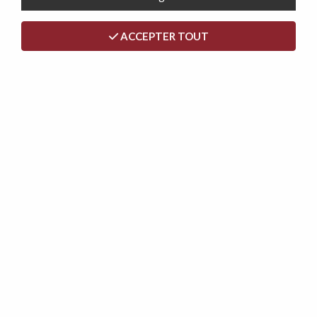
ACCEPTER TOUT
SIMPLY, Canapé convertible Rapido, Couchage quotidien
160cm en VELOURS CÔTELÉ
829,00 €
- 40 €