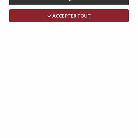
places
Canapé 3 places
ACCEPTER TOUT
Canapé 4 places et
plus
Offres 3+2 places
+
Par fonctionnalité
S
ystème gigogne
Système Som'toile
Système express
RETRAIT MAGASIN
Gratuit au Showroom