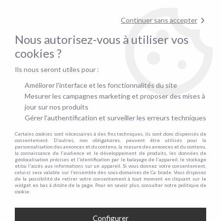
pour confirmer la disponibilité du stock !
Continuer sans accepter
Nous autorisez-vous à utiliser vos
0
cookies ?
Ils nous seront utiles pour :
Accueil
>
Autre Convertible
Améliorer l'interface et les fonctionnalités du site
AUTRE CONVERTIBLE
Mesurer les campagnes marketing et proposer des mises à
jour sur nos produits
Gérer l'authentification et surveiller les erreurs techniques
+
Par type
Certains cookies sont nécessaires à des fins techniques, ils sont donc dispensés de
consentement. D'autres, non obligatoires, peuvent être utilisés pour la
personnalisation des annonces et du contenu, la mesure des annonces et du contenu,
la connaissance de l'audience et le développement de produits, les données de
Canapé droit
géolocalisation précises et l'identification par le balayage de l'appareil, le stockage
et/ou l'accès aux informations sur un appareil. Si vous donnez votre consentement,
Canapé d'angle
celui-ci sera valable sur l’ensemble des sous-domaines de Ca brade. Vous disposez
de la possibilité de retirer votre consentement à tout moment en cliquant sur le
+
widget en bas à droite de la page. Pour en savoir plus, consulter notre politique de
Par nombre de places
cookie.
Canapé 2 places et 2.5
Configurer