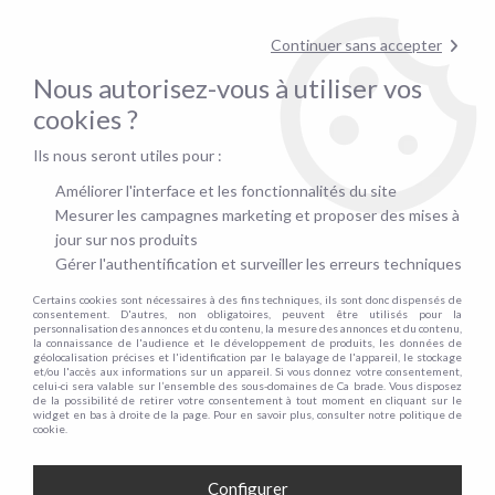
pour confirmer la disponibilité du stock !
Continuer sans accepter
Nous autorisez-vous à utiliser vos
0
cookies ?
Ils nous seront utiles pour :
Accueil
>
Canapé fixe
>
Nombre de place
>
Canapé 3 places
>
VERONA, Canapé 3 places, En tissu Velours Matrix, Coussins unis
Améliorer l'interface et les fonctionnalités du site
Mesurer les campagnes marketing et proposer des mises à
PROMO
jour sur nos produits
Gérer l'authentification et surveiller les erreurs techniques
-
200
€
Certains cookies sont nécessaires à des fins techniques, ils sont donc dispensés de
consentement. D'autres, non obligatoires, peuvent être utilisés pour la
personnalisation des annonces et du contenu, la mesure des annonces et du contenu,
la connaissance de l'audience et le développement de produits, les données de
géolocalisation précises et l'identification par le balayage de l'appareil, le stockage
et/ou l'accès aux informations sur un appareil. Si vous donnez votre consentement,
celui-ci sera valable sur l’ensemble des sous-domaines de Ca brade. Vous disposez
de la possibilité de retirer votre consentement à tout moment en cliquant sur le
widget en bas à droite de la page. Pour en savoir plus, consulter notre politique de
cookie.
Configurer