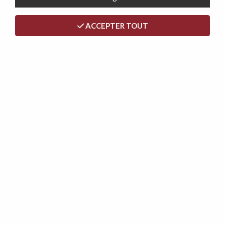
ACCEPTER TOUT
<
>
VERONA, CANAPÉ 3 PLACES, EN
TISSU VELOURS MATRIX, COUSSINS
UNIS
Soyez le premier à donner votre avis !