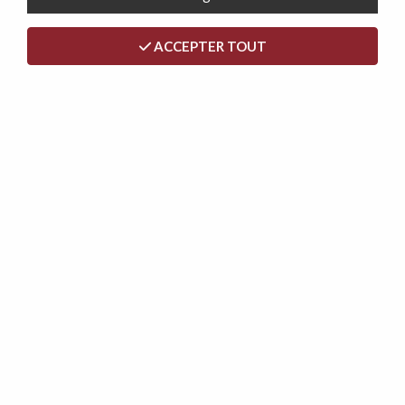
ACCEPTER TOUT
<
>
LIT PLIANT NOIR, 80X190CM /
90X190CM
Soyez le premier à donner votre avis !
109
,
00
€
TTC
Dont écotaxe :
1,10
€
Réf. :
LIT-PLIANT
Livraison Express 48h
Île-de-France uniquement • Dès 65€