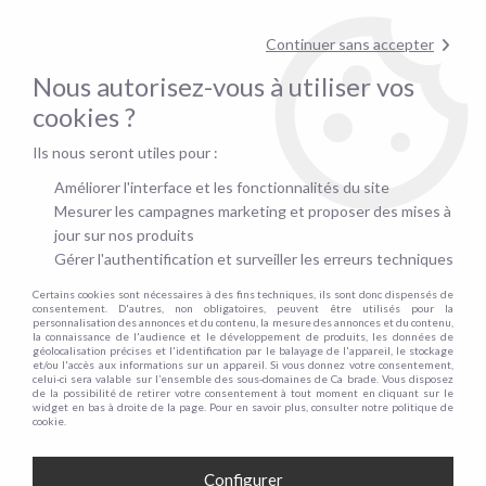
Contactez-nous au
01.48.06.09.53
!
Continuer sans accepter
pour confirmer la disponibilité du stock !
Nous autorisez-vous à utiliser vos
0
cookies ?
Ils nous seront utiles pour :
Accueil
>
Matelas
>
Lit d'appoint
>
Lit Pliant noir, 80x190cm / 90x190cm
Améliorer l'interface et les fonctionnalités du site
Mesurer les campagnes marketing et proposer des mises à
PRÉCOMMANDE
jour sur nos produits
Gérer l'authentification et surveiller les erreurs techniques
Certains cookies sont nécessaires à des fins techniques, ils sont donc dispensés de
consentement. D'autres, non obligatoires, peuvent être utilisés pour la
personnalisation des annonces et du contenu, la mesure des annonces et du contenu,
la connaissance de l'audience et le développement de produits, les données de
géolocalisation précises et l'identification par le balayage de l'appareil, le stockage
et/ou l'accès aux informations sur un appareil. Si vous donnez votre consentement,
celui-ci sera valable sur l’ensemble des sous-domaines de Ca brade. Vous disposez
de la possibilité de retirer votre consentement à tout moment en cliquant sur le
widget en bas à droite de la page. Pour en savoir plus, consulter notre politique de
cookie.
Configurer