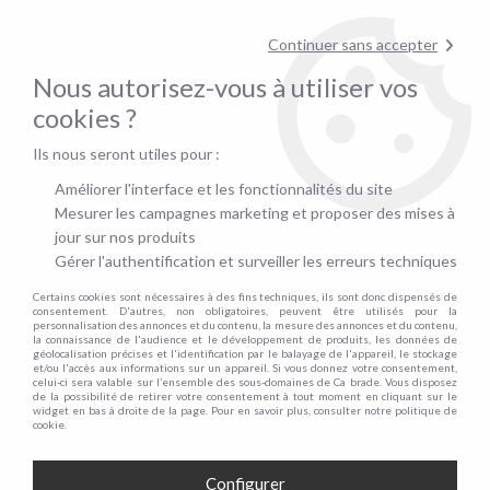
pour confirmer la disponibilité du stock !
Continuer sans accepter
Nous autorisez-vous à utiliser vos
0
cookies ?
Ils nous seront utiles pour :
Accueil
>
Autres canapés convertibles
>
Par type
>
Canapé d'angle
>
LEON, Canapé d'angle convertible (mécanisme Clic Clac) avec méridienne
Améliorer l'interface et les fonctionnalités du site
Mesurer les campagnes marketing et proposer des mises à
jour sur nos produits
Gérer l'authentification et surveiller les erreurs techniques
Certains cookies sont nécessaires à des fins techniques, ils sont donc dispensés de
consentement. D'autres, non obligatoires, peuvent être utilisés pour la
personnalisation des annonces et du contenu, la mesure des annonces et du contenu,
la connaissance de l'audience et le développement de produits, les données de
géolocalisation précises et l'identification par le balayage de l'appareil, le stockage
et/ou l'accès aux informations sur un appareil. Si vous donnez votre consentement,
celui-ci sera valable sur l’ensemble des sous-domaines de Ca brade. Vous disposez
de la possibilité de retirer votre consentement à tout moment en cliquant sur le
widget en bas à droite de la page. Pour en savoir plus, consulter notre politique de
cookie.
Configurer